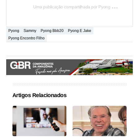
U
ma publicação compartilhada por Pyong Lee (조영래) (@pyonglee)
Pyong
Sammy
Pyong Bbb20
Pyong E Jake
Pyong Encontro Filho
Artigos Relacionados