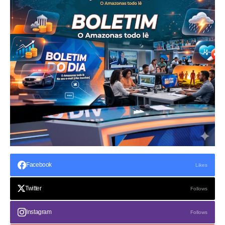
Facebook
Likes
Twitter
Follows
Instagram
Follows