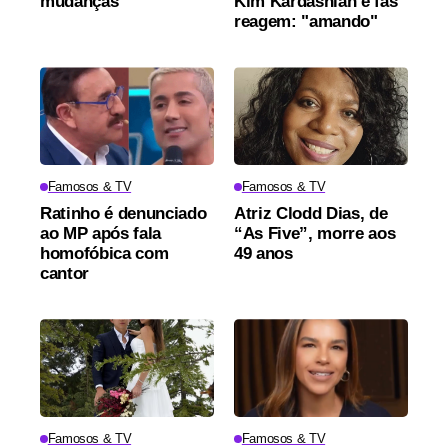
mudanças
Kim Kardashian e fãs
reagem: "amando"
Famosos & TV
Famosos & TV
Ratinho é denunciado
Atriz Clodd Dias, de
ao MP após fala
“As Five”, morre aos
homofóbica com
49 anos
cantor
Famosos & TV
Famosos & TV