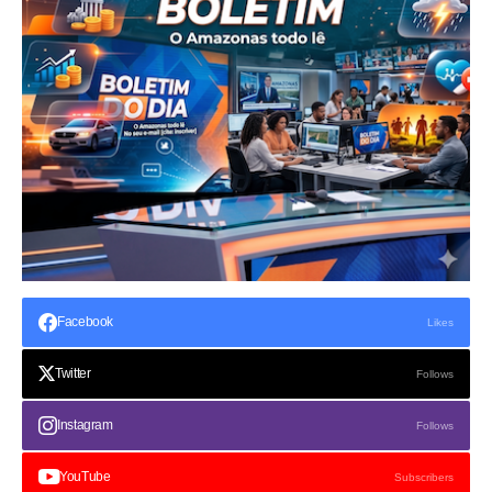
Facebook
Likes
Twitter
Follows
Instagram
Follows
YouTube
Subscribers