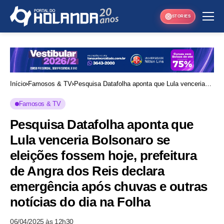
STORIES
Início
Famosos & TV
Pesquisa Datafolha aponta que Lula venceria
Bolsonaro se eleições fossem hoje, prefeitura
Famosos & TV
de Angra dos Reis declara emergência após
Pesquisa Datafolha aponta que
chuvas e outras notícias do dia na Folha
Lula venceria Bolsonaro se
eleições fossem hoje, prefeitura
de Angra dos Reis declara
emergência após chuvas e outras
notícias do dia na Folha
06/04/2025 às 12h30