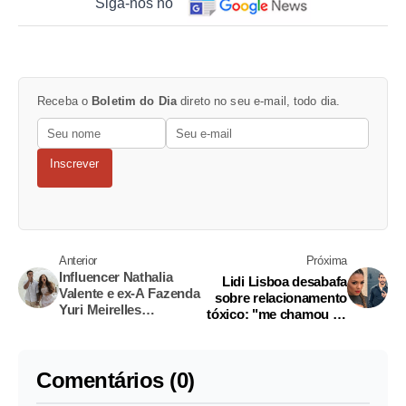
Siga-nos no
Receba o
Boletim do Dia
direto no seu e-mail, todo dia.
Inscrever
Anterior
Próxima
Influencer Nathalia
Lidi Lisboa desabafa
Valente e ex-A Fazenda
sobre relacionamento
Yuri Meirelles
tóxico: "me chamou de
descobrem sexo de
vagabunda"
bebê em chá revelação
Comentários (0)