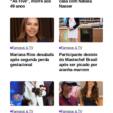
“As Five”, morre aos
casa com Natália
49 anos
Nasser
Famosos & TV
Famosos & TV
Mariana Rios desabafa
Participante desiste
após segunda perda
do Mastechef Brasil
gestacional
após ser picado por
aranha-marrom
Famosos & TV
Famosos & TV