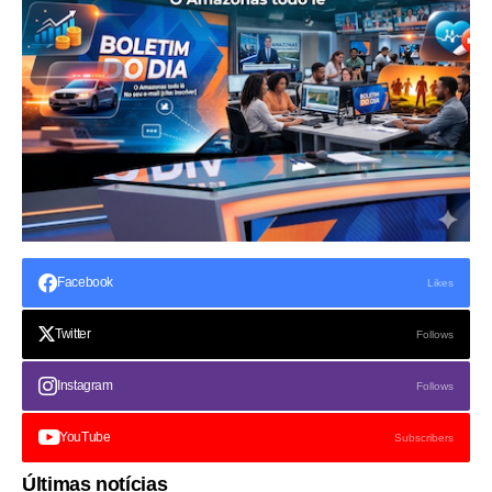
Facebook
Likes
Twitter
Follows
Instagram
Follows
YouTube
Subscribers
Últimas notícias