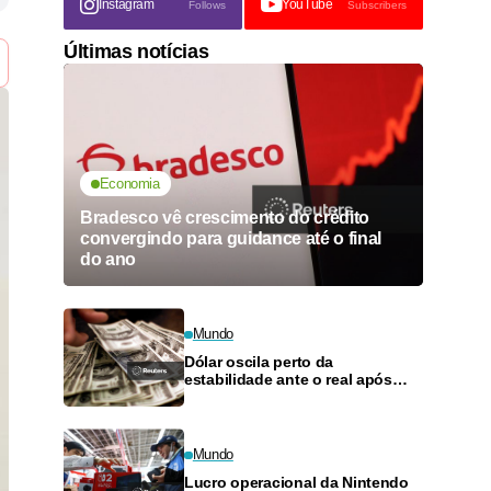
Instagram
YouTube
Follows
Subscribers
Últimas notícias
Economia
Bradesco vê crescimento do crédito
convergindo para guidance até o final
do ano
Mundo
Dólar oscila perto da
estabilidade ante o real após
novo corte de juros
Mundo
Lucro operacional da Nintendo