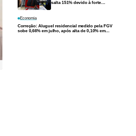
salta 151% devido à forte
demanda por jogos e reembolso
de tarifas nos EUA
Economia
Correção: Aluguel residencial medido pela FGV
sobe 0,66% em julho, após alta de 0,10% em
junho