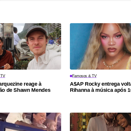
 TV
Famosos & TV
rquezine reage à
A$AP Rocky entrega volt
ção de Shawn Mendes
Rihanna à música após 1