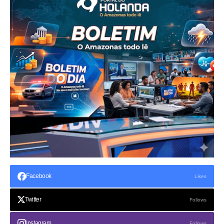
Facebook
Likes
Twitter
Follows
Instagram
Follows