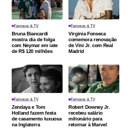
Famosos & TV
Famosos & TV
Bruna Biancardi
Virginia Fonseca
mostra dia de folga
comemora renovação
com Neymar em iate
de Vini Jr. com Real
de R$ 120 milhões
Madrid
Famosos & TV
Famosos & TV
Zendaya e Tom
Robert Downey Jr.
Holland fazem festa
recebeu salário
de casamento luxuosa
milionário para
na Inglaterra
retornar à Marvel