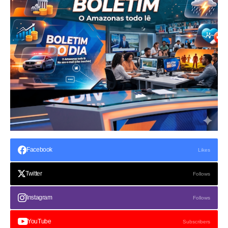
Facebook
Likes
Twitter
Follows
Instagram
Follows
YouTube
Subscribers