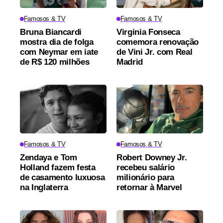
Famosos & TV
Famosos & TV
Bruna Biancardi
Virginia Fonseca
mostra dia de folga
comemora renovação
com Neymar em iate
de Vini Jr. com Real
de R$ 120 milhões
Madrid
Famosos & TV
Famosos & TV
Zendaya e Tom
Robert Downey Jr.
Holland fazem festa
recebeu salário
de casamento luxuosa
milionário para
na Inglaterra
retornar à Marvel