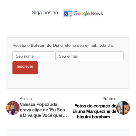
Siga-nos no
Receba o
Boletim do Dia
direto no seu e-mail, todo dia.
Inscrever
Anterior
Próxima
Valesca Popozuda
Fotos do corpaço de
grava clipe de 'Eu Sou
Bruna Marquezine de
a Diva que Você quer
biquíni bombam no
Copiar'
exterior