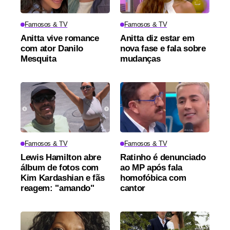
Famosos & TV
Famosos & TV
Anitta vive romance
Anitta diz estar em
com ator Danilo
nova fase e fala sobre
Mesquita
mudanças
Famosos & TV
Famosos & TV
Lewis Hamilton abre
Ratinho é denunciado
álbum de fotos com
ao MP após fala
Kim Kardashian e fãs
homofóbica com
reagem: "amando"
cantor