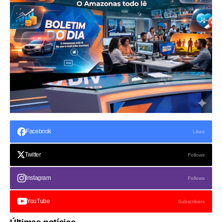
Facebook
Likes
Twitter
Follows
Instagram
Follows
YouTube
Subscribers