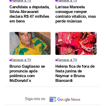
Famosos & TV
Famosos & TV
Candidata a deputada,
Larissa Manoela
Silvia Abravanel
consegue romper
declara R$ 47 milhões
contrato vitalício, mas
em bens
perde músicas
Famosos & TV
Famosos & TV
Bruno Gagliasso se
Helena fica de fora de
pronuncia após
festa junina de
polêmica com
Neymar e Bruna
McDonald´s
Biancardi
Siga-nos no