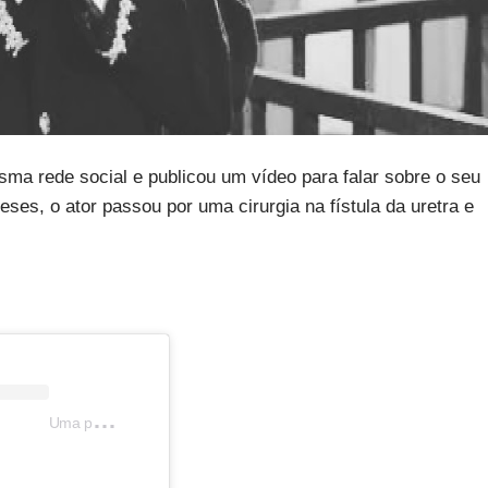
esma rede social e publicou um vídeo para falar sobre o seu
ses, o ator passou por uma cirurgia na fístula da uretra e
U
ma publicação compartilhada por Marcos Oliveira (@marcosoliveiraator)