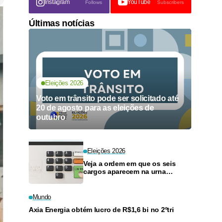
Instagram
YouTube
Follows
Subscribers
Últimas notícias
Eleições 2026
Voto em trânsito pode ser solicitado até
20 de agosto para as eleições de
outubro
Eleições 2026
Veja a ordem em que os seis
cargos aparecem na urna
eletrônica
Mundo
Axia Energia obtém lucro de R$1,6 bi no 2ºtri