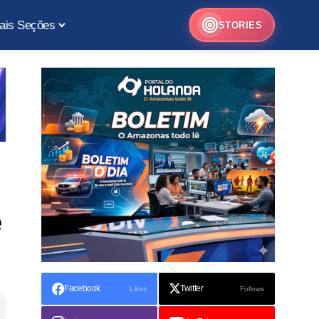
ais Seções
STORIES
e
Facebook
Twitter
Likes
Follows