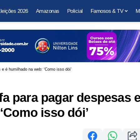
leições 2026
Amazonas
Policial
Famosos & TV
M
s e é humilhado na web: ‘Como isso dói’
ifa para pagar despesas 
‘Como isso dói’