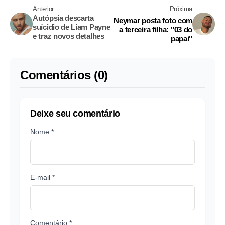
Anterior
Próxima
Autópsia descarta
Neymar posta foto com
suícidio de Liam Payne
a terceira filha: "03 do
e traz novos detalhes
papai"
Comentários (0)
Deixe seu comentário
Nome *
E-mail *
Comentário *