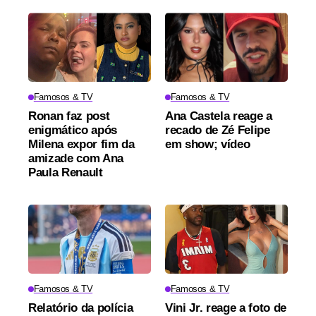
Famosos & TV
Famosos & TV
Ronan faz post
Ana Castela reage a
enigmático após
recado de Zé Felipe
Milena expor fim da
em show; vídeo
amizade com Ana
Paula Renault
Famosos & TV
Famosos & TV
Relatório da polícia
Vini Jr. reage a foto de