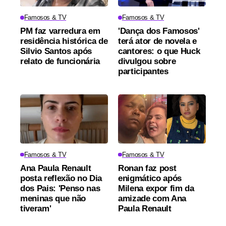
Famosos & TV
Famosos & TV
PM faz varredura em
'Dança dos Famosos'
residência histórica de
terá ator de novela e
Silvio Santos após
cantores: o que Huck
relato de funcionária
divulgou sobre
participantes
Famosos & TV
Famosos & TV
Ana Paula Renault
Ronan faz post
posta reflexão no Dia
enigmático após
dos Pais: 'Penso nas
Milena expor fim da
meninas que não
amizade com Ana
tiveram'
Paula Renault