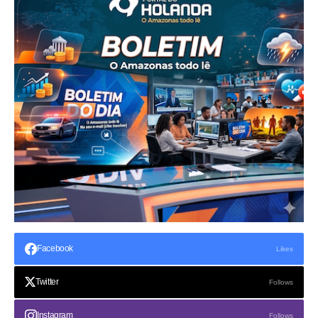
Facebook
Likes
Twitter
Follows
Instagram
Follows