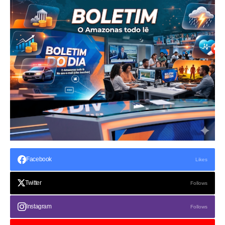
Facebook
Likes
Twitter
Follows
Instagram
Follows