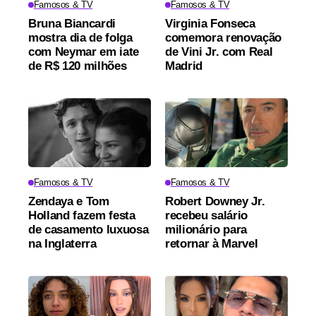
Famosos & TV
Famosos & TV
Bruna Biancardi
Virginia Fonseca
mostra dia de folga
comemora renovação
com Neymar em iate
de Vini Jr. com Real
de R$ 120 milhões
Madrid
Famosos & TV
Famosos & TV
Zendaya e Tom
Robert Downey Jr.
Holland fazem festa
recebeu salário
de casamento luxuosa
milionário para
na Inglaterra
retornar à Marvel