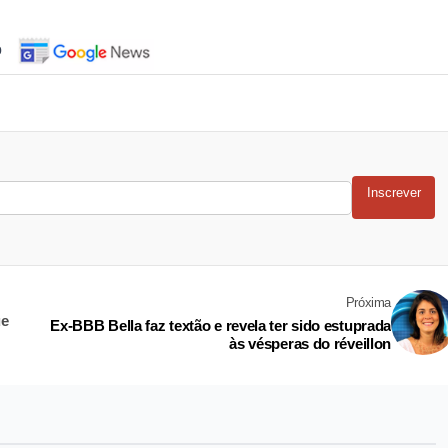
o
Inscrever
Próxima
ue
Ex-BBB Bella faz textão e revela ter sido estuprada
às vésperas do réveillon