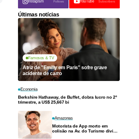
Instagram
YouTube
Follows
Subscribers
Últimas notícias
Famosos & TV
Atriz de "Emilly em Paris" sofre grave
acidente de carro
Economia
Berkshire Hathaway, de Buffet, dobra lucro no 2º
trimestre, a US$ 25,667 bi
Amazonas
Motorista de App morto em
colisão na Av. do Turismo dividia
rotina entre obras e transporte