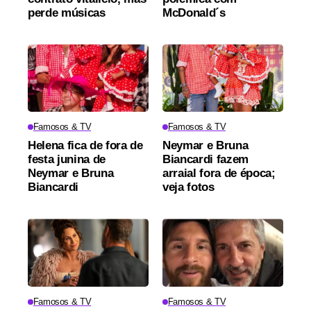
perde músicas
McDonald´s
Famosos & TV
Famosos & TV
Helena fica de fora de
Neymar e Bruna
festa junina de
Biancardi fazem
Neymar e Bruna
arraial fora de época;
Biancardi
veja fotos
Famosos & TV
Famosos & TV