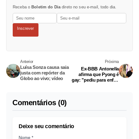
Receba o
Boletim do Dia
direto no seu e-mail, todo dia.
Inscrever
Anterior
Próxima
Luísa Sonza causa saia
Ex-BBB Antonella
justa com repórter da
afirma que Pyong é
Globo ao vivo; vídeo
gay: "pediu para enfiar
os dedos"
Comentários (0)
Deixe seu comentário
Nome *