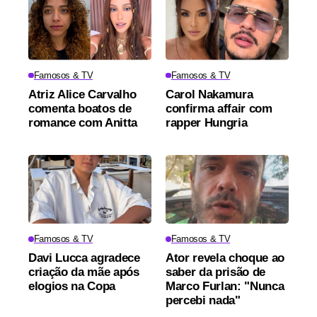
Famosos & TV
Famosos & TV
Atriz Alice Carvalho
Carol Nakamura
comenta boatos de
confirma affair com
romance com Anitta
rapper Hungria
Famosos & TV
Famosos & TV
Davi Lucca agradece
Ator revela choque ao
criação da mãe após
saber da prisão de
elogios na Copa
Marco Furlan: "Nunca
percebi nada"