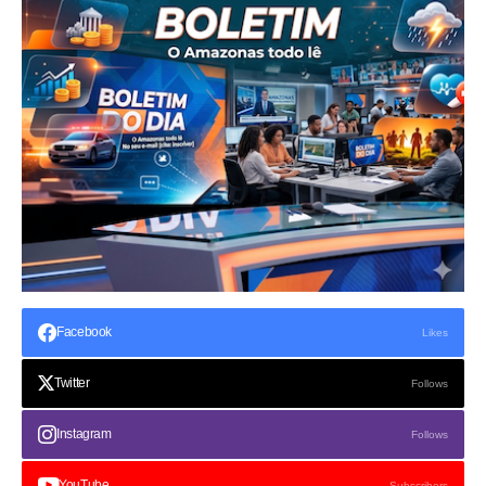
Facebook
Likes
Twitter
Follows
Instagram
Follows
YouTube
Subscribers