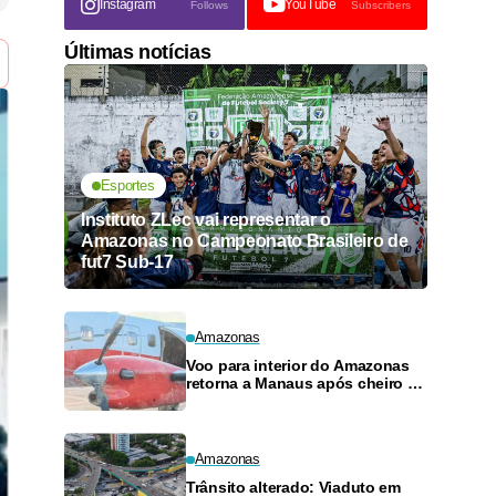
Instagram
YouTube
Follows
Subscribers
Últimas notícias
Esportes
Instituto ZLec vai representar o
Amazonas no Campeonato Brasileiro de
fut7 Sub-17
Amazonas
Voo para interior do Amazonas
retorna a Manaus após cheiro de
combustível e falhas
Amazonas
Trânsito alterado: Viaduto em