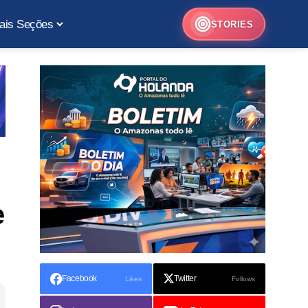
ais Seções
STORIES
e
Facebook
Twitter
Likes
Follows