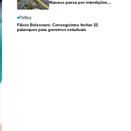
Manaus passa por interdições
neste domingo
Política
Flávio Bolsonaro: Conseguimos fechar 22
palanques para governos estaduais