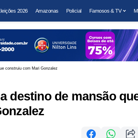
leições 2026
Amazonas
Policial
Famosos & TV
M
ue construiu com Mari Gonzalez
la destino de mansão qu
Gonzalez