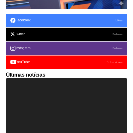
Facebook
Likes
Twitter
Follows
Instagram
Follows
YouTube
Subscribers
Últimas notícias