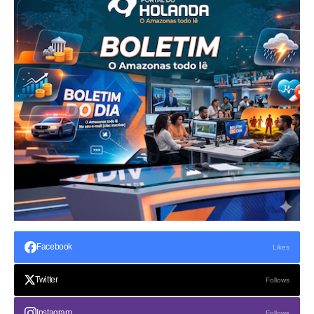
Facebook
Likes
Twitter
Follows
Instagram
Follows