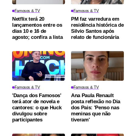
Famosos & TV
Famosos & TV
Netflix terá 20
PM faz varredura em
lançamentos entre os
residência histórica de
dias 10 e 16 de
Silvio Santos após
agosto; confira a lista
relato de funcionária
Famosos & TV
Famosos & TV
'Dança dos Famosos'
Ana Paula Renault
terá ator de novela e
posta reflexão no Dia
cantores: o que Huck
dos Pais: 'Penso nas
divulgou sobre
meninas que não
participantes
tiveram'