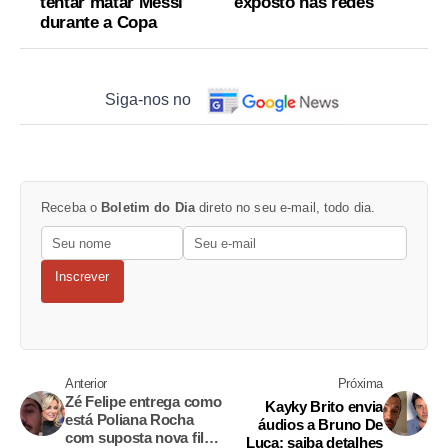
tentar matar Messi
exposto nas redes
durante a Copa
Siga-nos no
Receba o
Boletim do Dia
direto no seu e-mail, todo dia.
Inscrever
Anterior
Próxima
Zé Felipe entrega como
Kayky Brito envia
está Poliana Rocha
áudios a Bruno De
com suposta nova filha
Luca; saiba detalhes