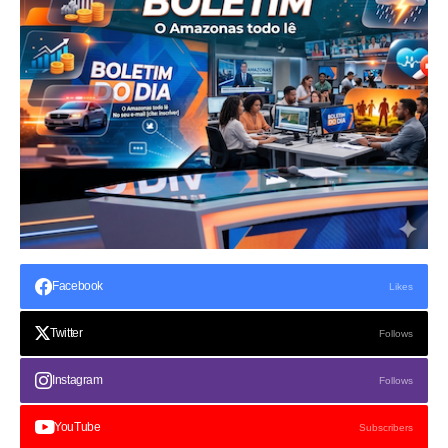
Facebook
Likes
Twitter
Follows
Instagram
Follows
YouTube
Subscribers