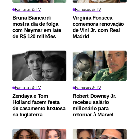
Famosos & TV
Famosos & TV
Bruna Biancardi
Virginia Fonseca
mostra dia de folga
comemora renovação
com Neymar em iate
de Vini Jr. com Real
de R$ 120 milhões
Madrid
Famosos & TV
Famosos & TV
Zendaya e Tom
Robert Downey Jr.
Holland fazem festa
recebeu salário
de casamento luxuosa
milionário para
na Inglaterra
retornar à Marvel