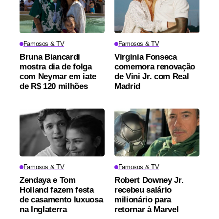
Famosos & TV
Famosos & TV
Bruna Biancardi
Virginia Fonseca
mostra dia de folga
comemora renovação
com Neymar em iate
de Vini Jr. com Real
de R$ 120 milhões
Madrid
Famosos & TV
Famosos & TV
Zendaya e Tom
Robert Downey Jr.
Holland fazem festa
recebeu salário
de casamento luxuosa
milionário para
na Inglaterra
retornar à Marvel