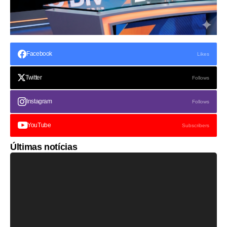
Facebook
Likes
Twitter
Follows
Instagram
Follows
YouTube
Subscribers
Últimas notícias