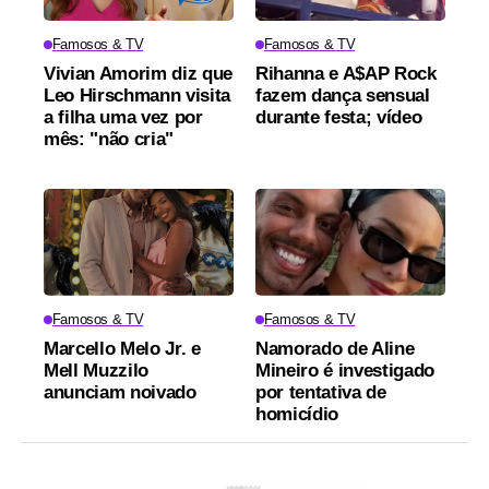
Famosos & TV
Famosos & TV
Vivian Amorim diz que
Rihanna e A$AP Rock
Leo Hirschmann visita
fazem dança sensual
a filha uma vez por
durante festa; vídeo
mês: "não cria"
Famosos & TV
Famosos & TV
Marcello Melo Jr. e
Namorado de Aline
Mell Muzzilo
Mineiro é investigado
anunciam noivado
por tentativa de
homicídio