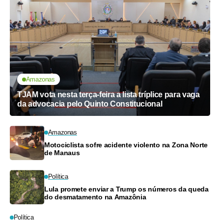
Amazonas
TJAM vota nesta terça-feira a lista tríplice para vaga
da advocacia pelo Quinto Constitucional
Amazonas
Motociclista sofre acidente violento na Zona Norte
de Manaus
Política
Lula promete enviar a Trump os números da queda
do desmatamento na Amazônia
Política