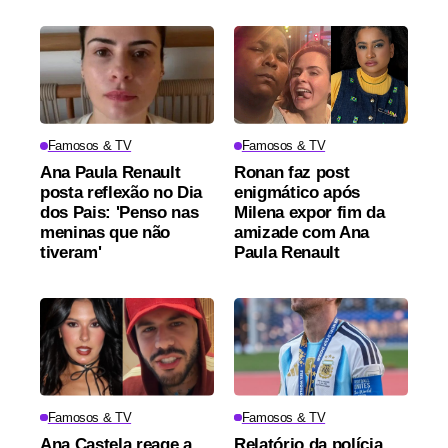
Famosos & TV
Famosos & TV
Ana Paula Renault
Ronan faz post
posta reflexão no Dia
enigmático após
dos Pais: 'Penso nas
Milena expor fim da
meninas que não
amizade com Ana
tiveram'
Paula Renault
Famosos & TV
Famosos & TV
Ana Castela reage a
Relatório da polícia