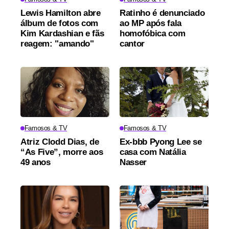
Lewis Hamilton abre
Ratinho é denunciado
álbum de fotos com
ao MP após fala
Kim Kardashian e fãs
homofóbica com
reagem: "amando"
cantor
Famosos & TV
Famosos & TV
Atriz Clodd Dias, de
Ex-bbb Pyong Lee se
“As Five”, morre aos
casa com Natália
49 anos
Nasser