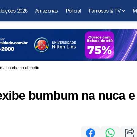
leições 2026
Amazonas
Policial
Famosos & TV
M
e algo chama atenção
exibe bumbum na nuca e