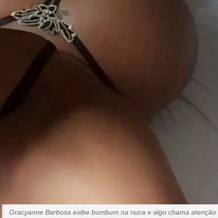
Gracyanne Barbosa exibe bumbum na nuca e algo chama atenção