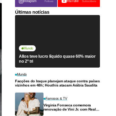
Instagram
YouTube
Follows
Subscribers
Últimas notícias
Mundo
Allos teve lucro líquido quase 60% maior
no 2º tri
Mundo
Facções do Iraque planejam ataque contra países
vizinhos em 48h; Houthis atacam Arábia Saudita
Famosos & TV
Virginia Fonseca comemora
renovação de Vini Jr. com Real
Madrid