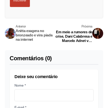
Inscrever
Anterior
Próxima
Anitta exagera no
Em meio a rumores de
bronzeado e vira piada
crise, Dani Calabresa e
na internet
Marcelo Adnet vão
passar Reveillon
separados
Comentários (0)
Deixe seu comentário
Nome *
E-mail *