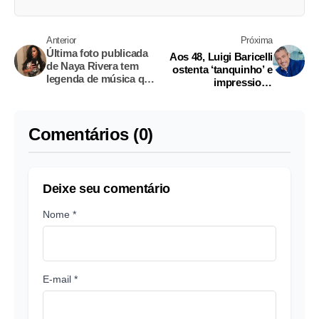
Anterior
Próxima
Última foto publicada
Aos 48, Luigi Baricelli
de Naya Rivera tem
ostenta ‘tanquinho’ e
legenda de música que
impressiona
fala sobre morte em
seguidores
lago
Comentários (0)
Deixe seu comentário
Nome *
E-mail *