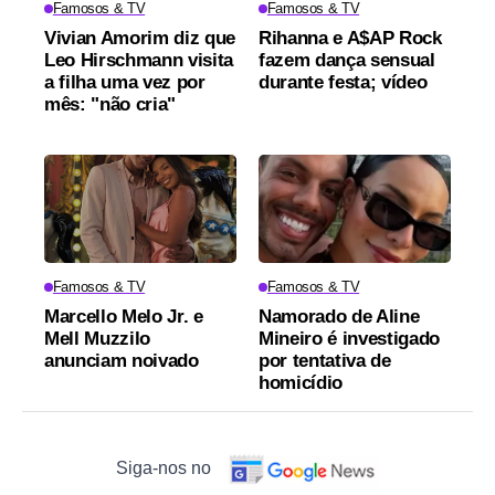
Famosos & TV
Famosos & TV
Vivian Amorim diz que
Rihanna e A$AP Rock
Leo Hirschmann visita
fazem dança sensual
a filha uma vez por
durante festa; vídeo
mês: "não cria"
Famosos & TV
Famosos & TV
Marcello Melo Jr. e
Namorado de Aline
Mell Muzzilo
Mineiro é investigado
anunciam noivado
por tentativa de
homicídio
Siga-nos no