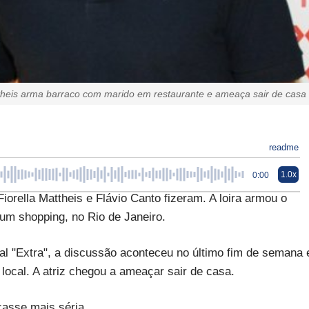
ttheis arma barraco com marido em restaurante e ameaça sair de casa
readme
1.0x
0:00
orella Mattheis e Flávio Canto fizeram. A loira armou o
um shopping, no Rio de Janeiro.
al "Extra", a discussão aconteceu no último fim de semana 
local. A atriz chegou a ameaçar sair de casa.
casse mais séria.