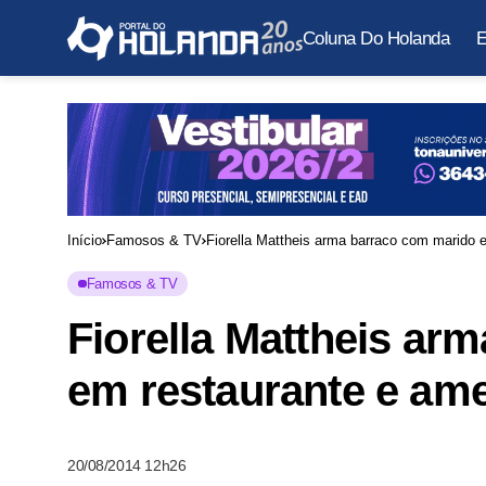
Coluna Do Holanda
E
Início
Famosos & TV
Fiorella Mattheis arma barraco com marido 
Famosos & TV
Fiorella Mattheis ar
em restaurante e ame
20/08/2014 12h26