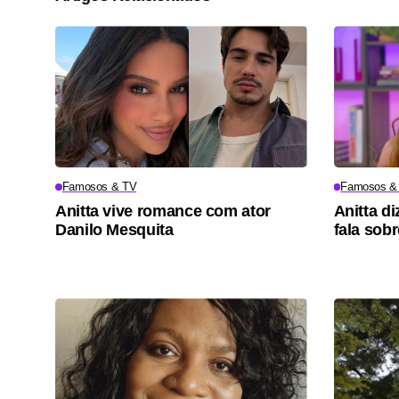
Famosos & TV
Famosos &
Anitta vive romance com ator
Anitta di
Danilo Mesquita
fala sob