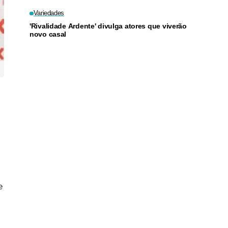
Variedades
'Rivalidade Ardente' divulga atores que viverão
novo casal
e