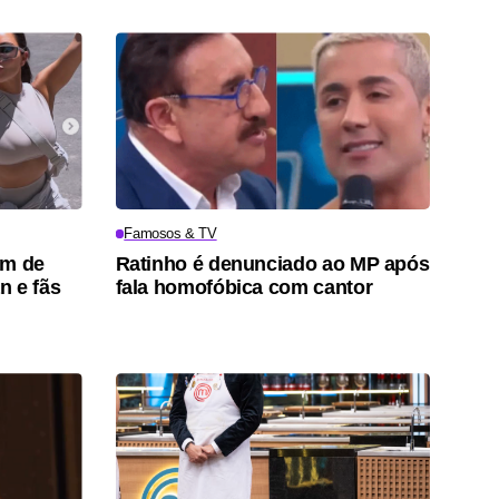
Famosos & TV
um de
Ratinho é denunciado ao MP após
n e fãs
fala homofóbica com cantor