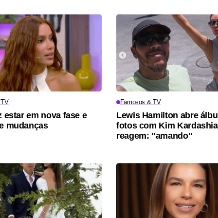
 TV
Famosos & TV
z estar em nova fase e
Lewis Hamilton abre álb
re mudanças
fotos com Kim Kardashia
reagem: "amando"