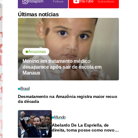
Instagram
YouTube
Follows
Subscribers
Últimas notícias
Amazonas
Menino em tratamento médico
desaparece após sair de escola em
Manaus
Brasil
Desmatamento na Amazônia registra maior recuo
da década
Mundo
Abelardo De La Espriella, de
direita, toma posse como novo
presidente da Colômbia