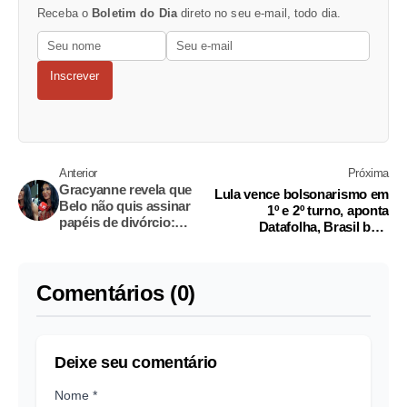
Receba o
Boletim do Dia
direto no seu e-mail, todo dia.
Inscrever
Anterior
Próxima
Gracyanne revela que
Lula vence bolsonarismo em
Belo não quis assinar
1º e 2º turno, aponta
papéis de divórcio:
Datafolha, Brasil bate
'está na Justiça'
Colômbia e conquista a Copa
América, e outras notícias do
dia na Folha
Comentários (0)
Deixe seu comentário
Nome *