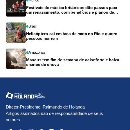
Mundo
Festivais de música britânicos dão passos para
um renascimento, com benefícios e planos de
pagamento
Brasil
Helicóptero cai em área de mata no Rio e quatro
pessoas morrem
Amazonas
Manaus tem fim de semana de calor forte e baixa
chance de chuva
Diretor-Presidente: Raimundo de Holanda
Artigos assinados são de responsabilidade de seus
autores.