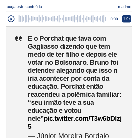
ouça este conteúdo
readme
1.0x
0:00
E o Porchat que tava com
Gagliasso dizendo que tem
medo de ter filho e depois ele
votar no Bolsonaro. Bruno foi
defender alegando que isso n
iria acontecer por conta da
educação. Porchat então
reacendeu a polêmica familiar:
“seu irmão teve a sua
educação e votou
nele”
pic.twitter.com/T3w6bDlzj
5
— Júnior Moreira Bordalo