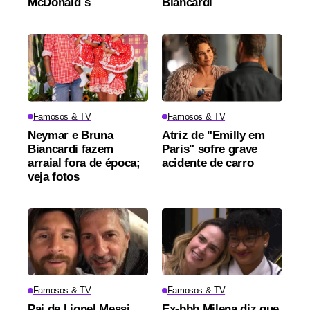
McDonald´s
Biancardi
Famosos & TV
Famosos & TV
Neymar e Bruna
Atriz de "Emilly em
Biancardi fazem
Paris" sofre grave
arraial fora de época;
acidente de carro
veja fotos
Famosos & TV
Famosos & TV
Pai de Lionel Messi
Ex-bbb Milena diz que