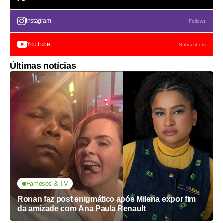
Instagram
Follows
YouTube
Subscribers
Últimas notícias
Famosos & TV
Ronan faz post enigmático após Milena expor fim
da amizade com Ana Paula Renault