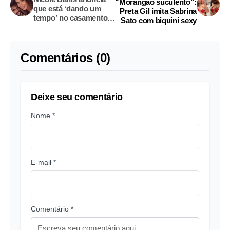
“Morangão suculento”:
que está ‘dando um
Preta Gil imita Sabrina
tempo’ no casamento
Sato com biquíni sexy
com Marcelo Bimbi
Comentários (0)
Deixe seu comentário
Nome *
E-mail *
Comentário *