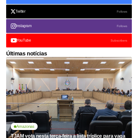
Twitter
Follows
Instagram
Follows
YouTube
Subscribers
Últimas notícias
Amazonas
TJAM vota nesta terça-feira a lista tríplice para vaga