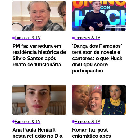
Famosos & TV
Famosos & TV
PM faz varredura em
'Dança dos Famosos'
residência histórica de
terá ator de novela e
Silvio Santos após
cantores: o que Huck
relato de funcionária
divulgou sobre
participantes
Famosos & TV
Famosos & TV
Ana Paula Renault
Ronan faz post
posta reflexão no Dia
enigmático após