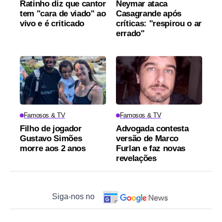
Ratinho diz que cantor
Neymar ataca
tem "cara de viado" ao
Casagrande após
vivo e é criticado
críticas: "respirou o ar
errado"
Famosos & TV
Famosos & TV
Filho de jogador
Advogada contesta
Gustavo Simões
versão de Marco
morre aos 2 anos
Furlan e faz novas
revelações
Siga-nos no