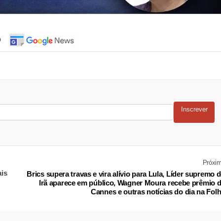
o
Inscrever
Próxi
ais
Brics supera travas e vira alívio para Lula, Líder supremo 
Irã aparece em público, Wagner Moura recebe prêmio 
Cannes e outras notícias do dia na Fol