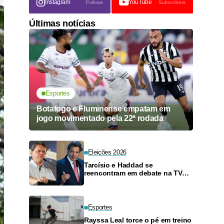
Instagram
YouTube
Follows
Subscribers
Últimas notícias
Esportes
Botafogo e Fluminense empatam em
jogo movimentado pela 22ª rodada
Eleições 2026
Tarcísio e Haddad se
reencontram em debate na TV
neste domingo
Esportes
Rayssa Leal torce o pé em treino