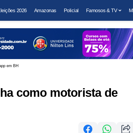
leições 2026
Amazonas
Policial
Famosos & TV
M
 app em BH
lha como motorista de