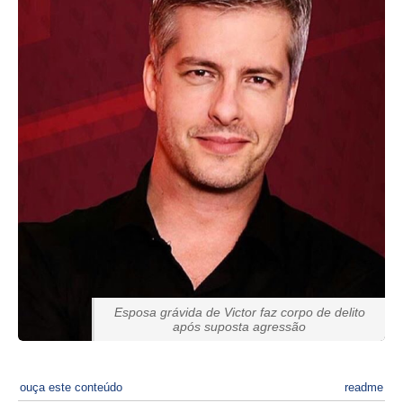
Esposa grávida de Victor faz corpo de delito
após suposta agressão
ouça este conteúdo
readme