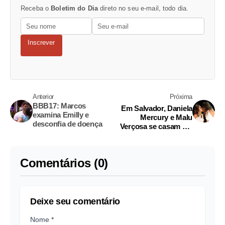
Receba o
Boletim do Dia
direto no seu e-mail, todo dia.
Inscrever
Anterior
Próxima
BBB17: Marcos
Em Salvador, Daniela
examina Emilly e
Mercury e Malu
desconfia de doença
Verçosa se casam em
cima do trio elétrico
Comentários (0)
Deixe seu comentário
Nome *