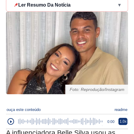
📌
Ler Resumo Da Notícia
▾
Foto: Reprodução/Instagram
ouça este conteúdo
readme
1.0x
0:00
A influenciadora Belle Silva usou as