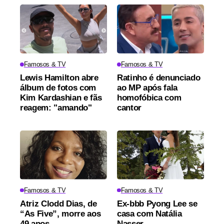
Famosos & TV
Famosos & TV
Lewis Hamilton abre
Ratinho é denunciado
álbum de fotos com
ao MP após fala
Kim Kardashian e fãs
homofóbica com
reagem: "amando"
cantor
Famosos & TV
Famosos & TV
Atriz Clodd Dias, de
Ex-bbb Pyong Lee se
“As Five”, morre aos
casa com Natália
49 anos
Nasser