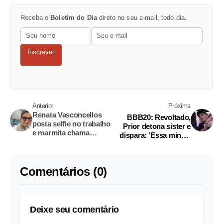
Receba o
Boletim do Dia
direto no seu e-mail, todo dia.
Inscrever
Anterior
Próxima
Renata Vasconcellos
BBB20: Revoltado,
posta selfie no trabalho
Prior detona sister e
e marmita chama
dispara: 'Essa mina é
atenção dos
mó patricinha'
internautas
Comentários (0)
Deixe seu comentário