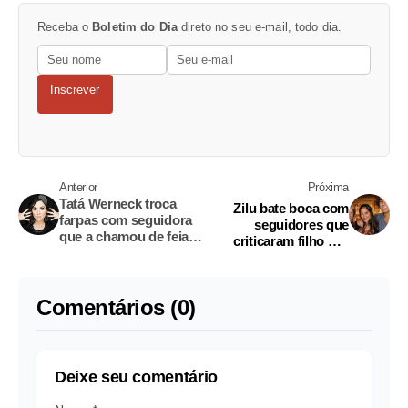
Receba o
Boletim do Dia
direto no seu e-mail, todo dia.
Inscrever
Anterior
Próxima
Tatá Werneck troca
Zilu bate boca com
farpas com seguidora
seguidores que
que a chamou de feia:
criticaram filho por
‘Tenho dinheiro para
viajar com Graciele
pagar cirurgias’
Lacerda
Comentários (0)
Deixe seu comentário