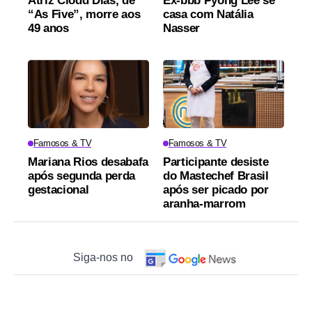
Atriz Clodd Dias, de
Ex-bbb Pyong Lee se
“As Five”, morre aos
casa com Natália
49 anos
Nasser
Famosos & TV
Famosos & TV
Mariana Rios desabafa
Participante desiste
após segunda perda
do Mastechef Brasil
gestacional
após ser picado por
aranha-marrom
Siga-nos no