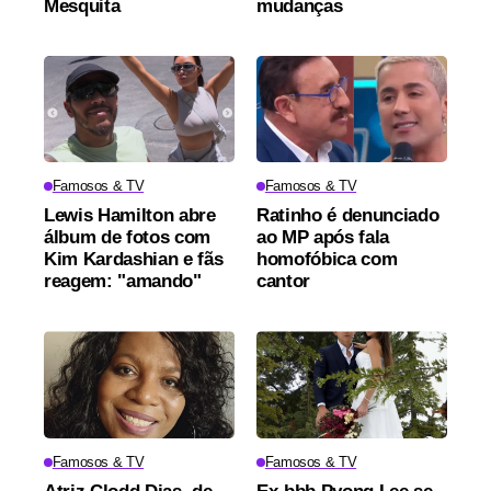
Mesquita
mudanças
Famosos & TV
Famosos & TV
Lewis Hamilton abre
Ratinho é denunciado
álbum de fotos com
ao MP após fala
Kim Kardashian e fãs
homofóbica com
reagem: "amando"
cantor
Famosos & TV
Famosos & TV