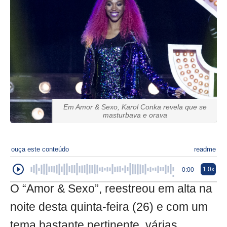
Em Amor & Sexo, Karol Conka revela que se
masturbava e orava
ouça este conteúdo
readme
1.0x
0:00
O “Amor & Sexo”, reestreou em alta na
noite desta quinta-feira (26) e com um
tema bastante pertinente, várias