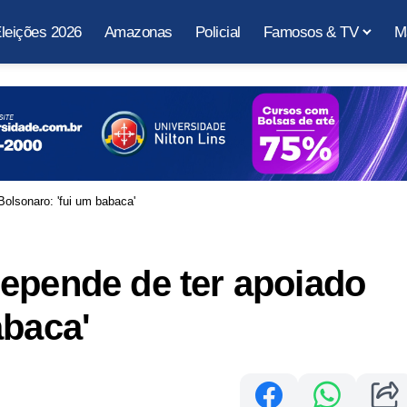
leições 2026
Amazonas
Policial
Famosos & TV
M
olsonaro: 'fui um babaca'
epende de ter apoiado
abaca'