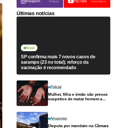
Instagram
YouTube
Follows
Subscribers
Últimas notícias
Brasil
SP confirma mais 7 novos casos de
sarampo (23 no total); reforço da
vacinação é recomendado
Policial
Mulher, filha e irmão são presos
suspeitos de matar homem a
pedradas no Educandos
Amazonas
Disputa por mandato na Câmara