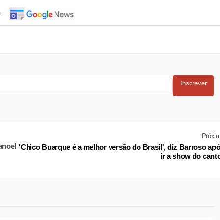
o
Inscrever
Próxi
anoel
'Chico Buarque é a melhor versão do Brasil', diz Barroso ap
ir a show do cant