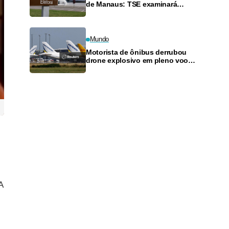
de Manaus: TSE examinará
recurso que tenta suspender
cassação de vereador
Mundo
Motorista de ônibus derrubou
drone explosivo em pleno voo
em aeroporto alemão, diz
deputado
A