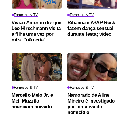
Famosos & TV
Famosos & TV
Vivian Amorim diz que
Rihanna e A$AP Rock
Leo Hirschmann visita
fazem dança sensual
a filha uma vez por
durante festa; vídeo
mês: "não cria"
Famosos & TV
Famosos & TV
Marcello Melo Jr. e
Namorado de Aline
Mell Muzzilo
Mineiro é investigado
anunciam noivado
por tentativa de
homicídio