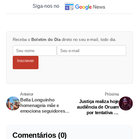
Siga-nos no
Receba o
Boletim do Dia
direto no seu e-mail, todo dia.
Inscrever
Anterior
Próxima
Bella Longuinho
Justiça realiza hoje
homenageia mãe e
audiência de Oruam
emociona seguidores
por tentativa de
com relato sobre
homicídio contra
transição
policiais
Comentários (0)