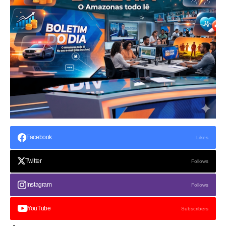
Facebook
Likes
Twitter
Follows
Instagram
Follows
YouTube
Subscribers