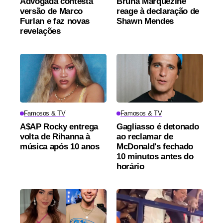
Advogada contesta
Bruna Marquezine
versão de Marco
reage à declaração de
Furlan e faz novas
Shawn Mendes
revelações
Famosos & TV
Famosos & TV
A$AP Rocky entrega
Gagliasso é detonado
volta de Rihanna à
ao reclamar de
música após 10 anos
McDonald's fechado
10 minutos antes do
horário