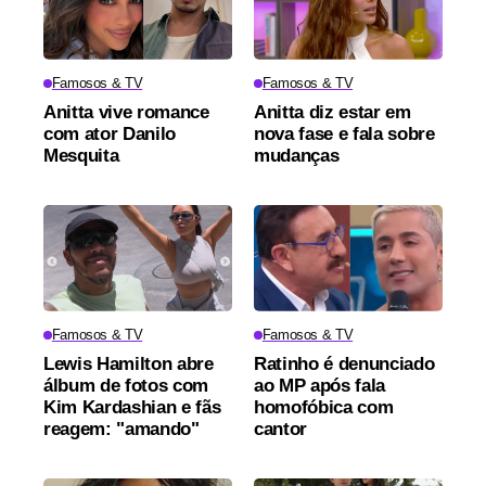
Famosos & TV
Famosos & TV
Anitta vive romance
Anitta diz estar em
com ator Danilo
nova fase e fala sobre
Mesquita
mudanças
Famosos & TV
Famosos & TV
Lewis Hamilton abre
Ratinho é denunciado
álbum de fotos com
ao MP após fala
Kim Kardashian e fãs
homofóbica com
reagem: "amando"
cantor