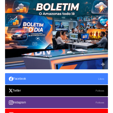
Facebook
Likes
Twitter
Follows
Instagram
Follows