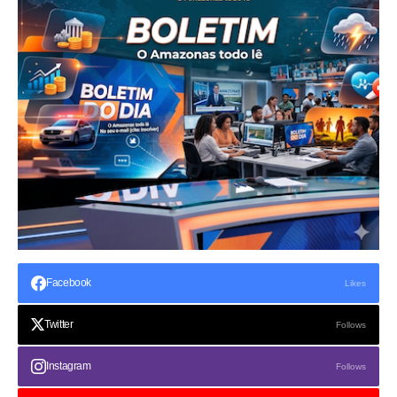
Facebook
Likes
Twitter
Follows
Instagram
Follows