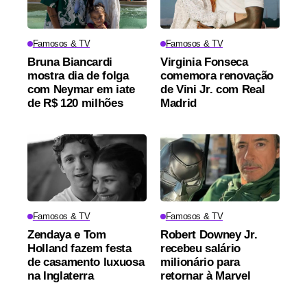
Famosos & TV
Famosos & TV
Bruna Biancardi
Virginia Fonseca
mostra dia de folga
comemora renovação
com Neymar em iate
de Vini Jr. com Real
de R$ 120 milhões
Madrid
Famosos & TV
Famosos & TV
Zendaya e Tom
Robert Downey Jr.
Holland fazem festa
recebeu salário
de casamento luxuosa
milionário para
na Inglaterra
retornar à Marvel