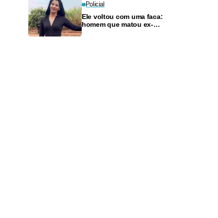
Policial
Ele voltou com uma faca:
homem que matou ex-
companheira com 11 golpes é
condenado a 33 anos